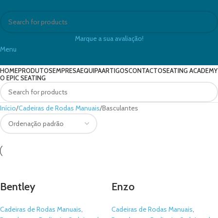
Marque a sua avaliação!
Menu
HOME
PRODUTOS
EMPRESA
EQUIPA
ARTIGOS
CONTACTO
SEATING ACADEMY
O EPIC SEATING
Início
Cadeiras de Rodas Manuais
Basculantes
Bentley
Enzo
Cadeiras de Rodas Manuais
,
Cadeiras de Rodas Manuais
,