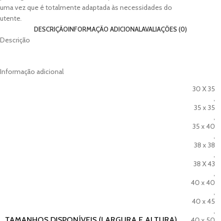
uma vez que é totalmente adaptada às necessidades do
utente.
DESCRIÇÃO
INFORMAÇÃO ADICIONAL
AVALIAÇÕES (0)
Descrição
Informação adicional
30 X 35
,
35 x 35
,
35 x 40
,
38 x 38
,
38 X 43
,
40 x 40
,
40 x 45
,
TAMANHOS DISPONÍVEIS (LARGURA E ALTURA)
40 x 50