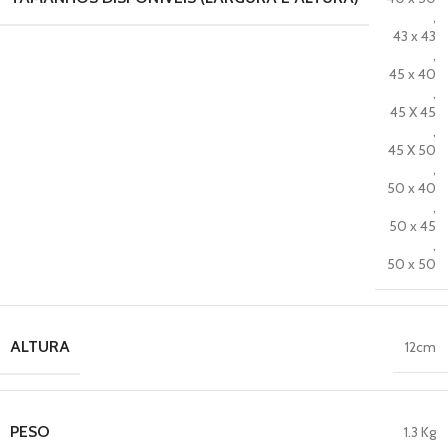
,
43 x 43
,
45 x 40
,
45 X 45
,
45 X 50
,
50 x 40
,
50 x 45
,
50 x 50
ALTURA
12cm
PESO
1.3 Kg