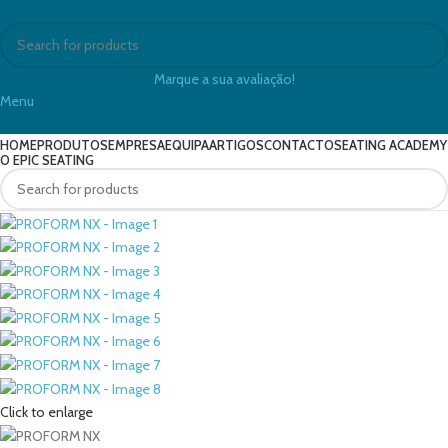
Marque a sua avaliação!
Menu
HOME
PRODUTOS
EMPRESA
EQUIPA
ARTIGOS
CONTACTO
SEATING ACADEMY
O EPIC SEATING
Click to enlarge