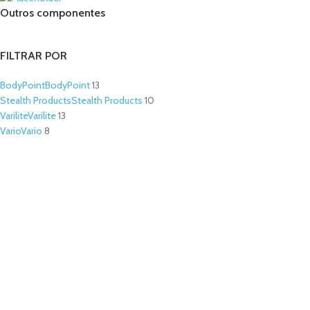
Outros componentes
FILTRAR POR
BodyPoint
BodyPoint
13
Stealth Products
Stealth Products
10
Varilite
Varilite
13
Vario
Vario
8