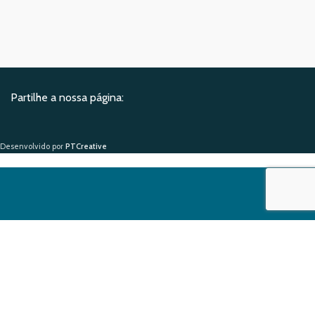
Partilhe a nossa página:
Desenvolvido por
PTCreative
Na nossa newsletter
vamos partilhar
conhecimento.