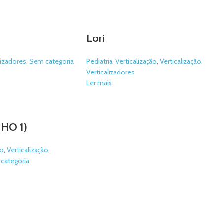
Lori
lizadores
,
Sem categoria
Pediatria
,
Verticalização
,
Verticalização
,
Verticalizadores
Ler mais
HO 1)
ão
,
Verticalização
,
categoria