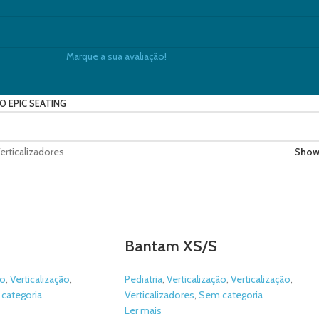
Marque a sua avaliação!
O EPIC SEATING
erticalizadores
Sho
Bantam XS/S
ão
,
Verticalização
,
Pediatria
,
Verticalização
,
Verticalização
,
categoria
Verticalizadores
,
Sem categoria
Ler mais