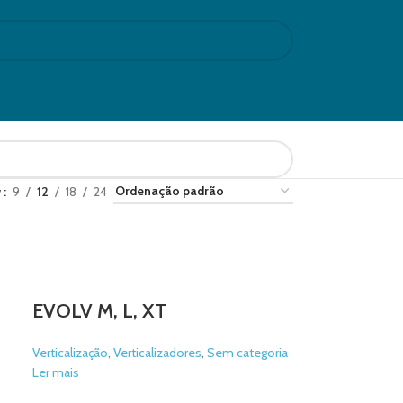
w
9
12
18
24
EVOLV M, L, XT
Verticalização
,
Verticalizadores
,
Sem categoria
Ler mais