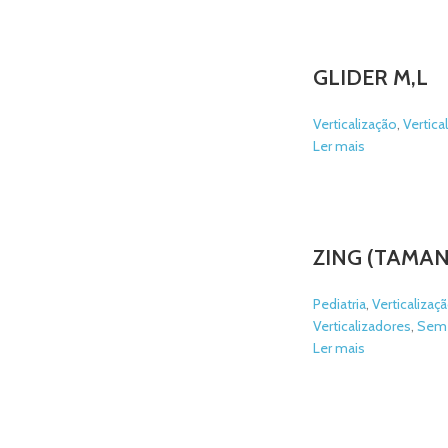
GLIDER M,L
Verticalização
,
Vertica
Ler mais
ZING (TAMAN
Pediatria
,
Verticalizaç
Verticalizadores
,
Sem 
Ler mais