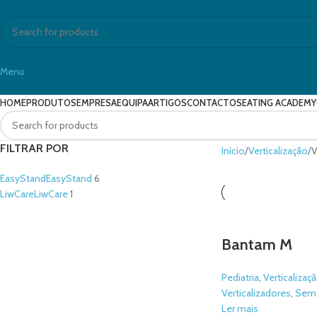
Menu
HOME
PRODUTOS
EMPRESA
EQUIPA
ARTIGOS
CONTACTO
SEATING ACADEMY
FILTRAR POR
Início
Verticalização
V
EasyStand
EasyStand
6
LiwCare
LiwCare
1
Bantam M
Pediatria
,
Verticalizaç
Verticalizadores
,
Sem 
Ler mais