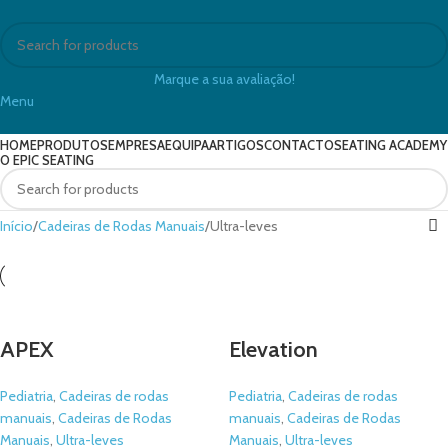
Marque a sua avaliação!
Menu
HOME
PRODUTOS
EMPRESA
EQUIPA
ARTIGOS
CONTACTO
SEATING ACADEMY
O EPIC SEATING
Início
Cadeiras de Rodas Manuais
Ultra-leves
APEX
Elevation
Pediatria
,
Cadeiras de rodas
Pediatria
,
Cadeiras de rodas
manuais
,
Cadeiras de Rodas
manuais
,
Cadeiras de Rodas
Manuais
,
Ultra-leves
Manuais
,
Ultra-leves