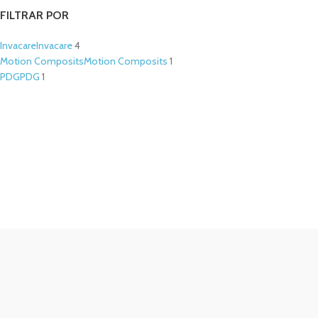
FILTRAR POR
Invacare
Invacare
4
Motion Composits
Motion Composits
1
PDG
PDG
1