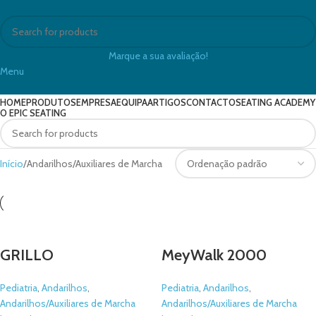
Marque a sua avaliação!
Menu
HOME
PRODUTOS
EMPRESA
EQUIPA
ARTIGOS
CONTACTO
SEATING ACADEMY
O EPIC SEATING
Início
Andarilhos/Auxiliares de Marcha
GRILLO
MeyWalk 2000
Pediatria
,
Andarilhos
,
Pediatria
,
Andarilhos
,
Andarilhos/Auxiliares de Marcha
Andarilhos/Auxiliares de Marcha