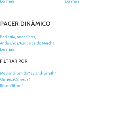
Ler mais
Ler mais
PACER DINÂMICO
Pediatria
,
Andarilhos
,
Andarilhos/Auxiliares de Marcha
Ler mais
FILTRAR POR
Meyland-Smith
Meyland-Smith
1
Ormesa
Ormesa
1
Rifton
Rifton
1