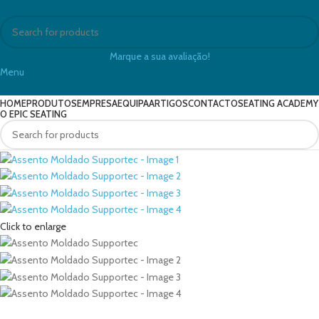
Marque a sua avaliação!
Menu
HOME
PRODUTOS
EMPRESA
EQUIPA
ARTIGOS
CONTACTO
SEATING ACADEMY
O EPIC SEATING
Click to enlarge