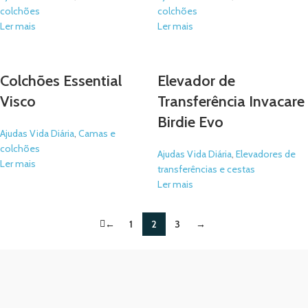
colchões
colchões
Ler mais
Ler mais
Colchões Essential
Elevador de
Visco
Transferência Invacare
Birdie Evo
Ajudas Vida Diária
,
Camas e
colchões
Ajudas Vida Diária
,
Elevadores de
Ler mais
transferências e cestas
Ler mais
←
1
2
3
→