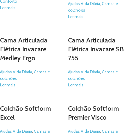
Conforto
Ajudas Vida Diária
,
Camas e
Ler mais
colchões
Ler mais
Cama Articulada
Cama Articulada
Elétrica Invacare
Elétrica Invacare SB
Medley Ergo
755
Ajudas Vida Diária
,
Camas e
Ajudas Vida Diária
,
Camas e
colchões
colchões
Ler mais
Ler mais
Colchão Softform
Colchão Softform
Excel
Premier Visco
Ajudas Vida Diária
,
Camas e
Ajudas Vida Diária
,
Camas e