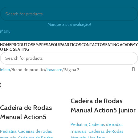
Marque a sua avaliação!
Menu
HOME
PRODUTOS
EMPRESA
EQUIPA
ARTIGOS
CONTACTO
SEATING ACADEMY
O EPIC SEATING
Início
Brand do produto
Invacare
Página 2
Cadeira de Rodas
Cadeira de Rodas
Manual Action5 Junior
Manual Action5
Pediatria
,
Cadeiras de rodas
Pediatria
,
Cadeiras de rodas
manuais
,
Cadeiras de Rodas